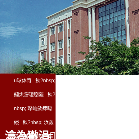
u球体育
鈥?nbsp;
鏈烘瀯璁剧疆
鈥?
nbsp;
琛屾斂鍗曚
綅
鈥?nbsp;
浜轰
瀹為獙
涓鎷涜仒
簨澶勶紙鏁欏笀宸