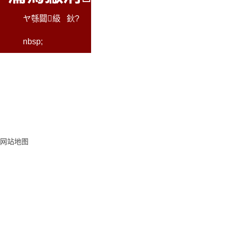
ヤ綔閮級
鈥?
nbsp;
网站地图