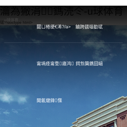
瀹為獙涓鎷涜仒-u球体育
u球体育
锘?!doctype html>
閮ㄩ棬绠€浠?/a>
鏀跨瓥瑙勭珷
甯堝痉甯堥寤鸿
鍔炰簨鎸囧崡
閫氱煡鍏憡