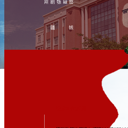
喌
剧
綔
寲
嶅
疆
姟
鑱旂郴鎴戜滑