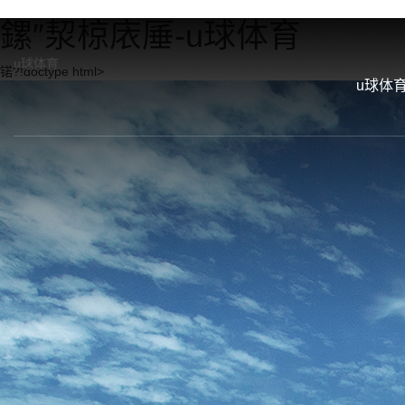
鏍″洯椋庡厜-u球体育
u球体育
锘?!doctype html>
u球体