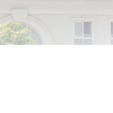
鍙嬫儏閾炬帴