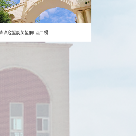
鍥涘窛鐢靛奖鐢佃瀛﹂櫌