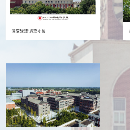
瀹変粊鏍″尯璐￠櫌