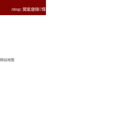
nbsp;
閫氱煡鍏憡
网站地图