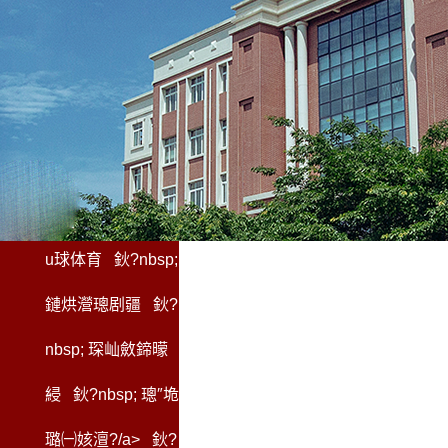
u球体育
鈥?nbsp;
鏈烘瀯璁剧疆
鈥?
nbsp;
琛屾斂鍗曚
綅
鈥?nbsp;
璁″垝
璐㈠姟澶?/a> 鈥?