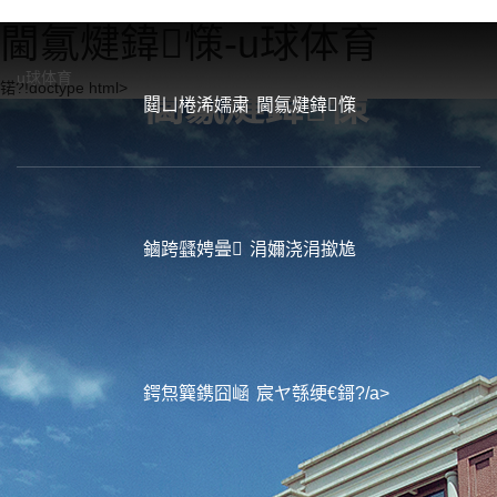
閫氱煡鍏憡-u球体育
u球体育
锘?!doctype html>
閫氱煡
鍏憡
閮ㄩ棬浠嬬粛
閫氱煡鍏憡
鏀跨瓥娉曡
涓嬭浇涓撳尯
鍔炰簨鎸囧崡
宸ヤ綔绠€鎶?/a>