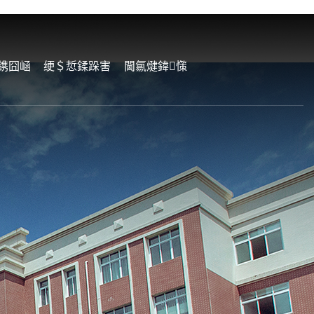
鎸囧崡
绠＄悊鍒跺害
閫氱煡鍏憡