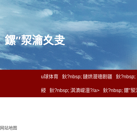
鏍″洯
瀹夊叏
u球体育
鈥?nbsp;
鏈烘瀯璁剧疆
鈥?nbsp;
綅
鈥?nbsp;
淇濆崼澶?/a> 鈥?nbsp;
鏍″
网站地图