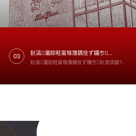
鈥滈灞婃暀甯堢簿鍝佺ず鑼冭...
03
鈥滈灞婃暀甯堢簿鍝佺ず鑼冭鈥濋渿鎾?..