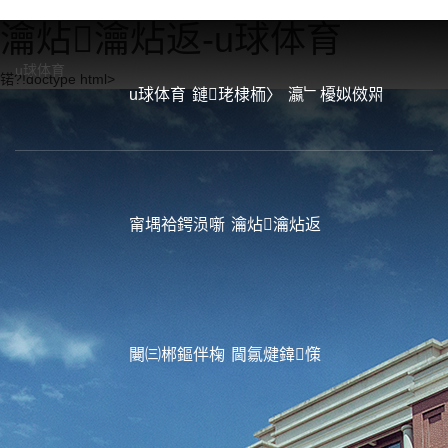
瀹炶瀹炶返-u球体育
u球体育
锘?!doctype html>
u球体育
鏈珯棣栭〉
瀛﹂櫌姒傚喌
甯堣祫鍔涢噺
瀹炶瀹炶返
闄㈢郴鏂伴椈
閫氱煡鍏憡