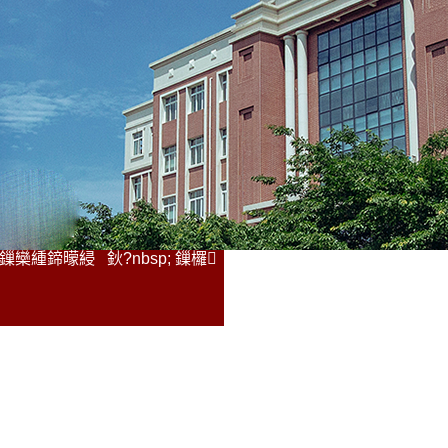
鏁欒緟鍗曚綅
鈥?nbsp;
鏁欏