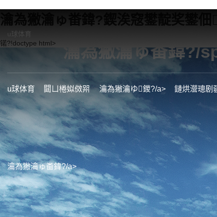
瀹為獙瀹ゅ畨鍏?鍥涘窛鐢靛奖鐢佃
u球体育
锘?!doctype html>
瀹為獙
瀹ゅ畨鍏?/sp
u球体育
閮ㄩ棬姒傚喌
瀹為獙瀹ゆ鍐?/a>
鏈烘瀯璁剧
瀹為獙瀹ゅ畨鍏?/a>