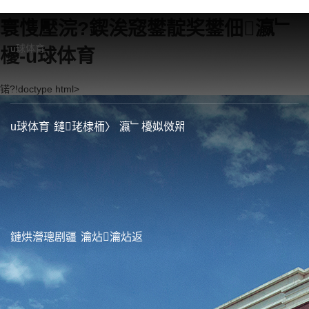
寰愯壓浣?鍥涘窛鐢靛奖鐢佃瀛﹂
u球体育
櫌-u球体育
锘?!doctype html>
u球体育
鏈珯棣栭〉
瀛﹂櫌姒傚喌
鏈烘瀯璁剧疆
瀹炶瀹炶返