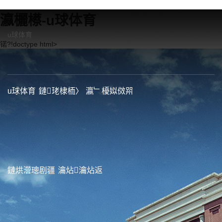
瀛欐櫒-u球体育
u球体育
锘?!doctype html>
u球体育
鏈珯棣栭〉
瀛﹂櫌姒傚喌
鏈烘瀯璁剧疆
瀹炶瀹炶返