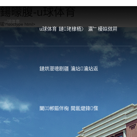
鍚曚腹-u球体育
u球体育
锘?!doctype html>
u球体育
鏈珯棣栭〉
瀛﹂櫌姒傚喌
鏈烘瀯璁剧疆
瀹炶瀹炶返
闄㈢郴鏂伴椈
閫氱煡鍏憡