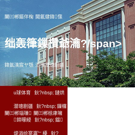
闄㈢郴鏂伴椈
閫氱煡鍏憡
绌轰箻
鏁欑爺瀹?/span>
鍏氬洟宸ヤ綔
涓撲笟璁剧疆
u球体育
鈥?nbsp;
鏈烘
瀯璁剧疆
鈥?nbsp;
鏁欏
闄㈢郴瑙嗛
闄㈢郴椋庨噰
鍗曚綅
鈥?nbsp;
鎾
煶涓绘寔瀛﹂櫌
鈥?