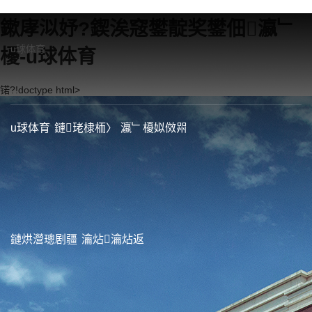
鏉庨泤妤?鍥涘窛鐢靛奖鐢佃瀛﹂
u球体育
櫌-u球体育
锘?!doctype html>
u球体育
鏈珯棣栭〉
瀛﹂櫌姒傚喌
鏈烘瀯璁剧疆
瀹炶瀹炶返