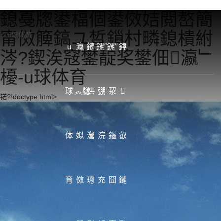
鎴戞牎鍙楅個鍙傚姞閲嶅簡
甯傚簲鎬ユ晳鎻村疄鎴樻紨
u球体育
u
瀛
鏈
鏍″
鏍″
鍏
涔?鍥涘窛鐢靛奖鐢佃瀛﹂
櫌-u球体育
球
︽牎
烘
弸
洯

锘?!doctype html>
体
姒
瀯
浣
鏂
叡
育
傚
璁
充
囧
鏈