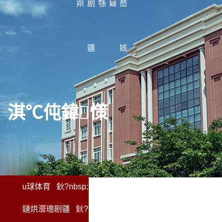
喌
剧
綔
寲
嶅
疆
姟
淇℃伅
鍏憡
u球体育
鈥?nbsp;
鏈烘瀯璁剧疆
鈥?