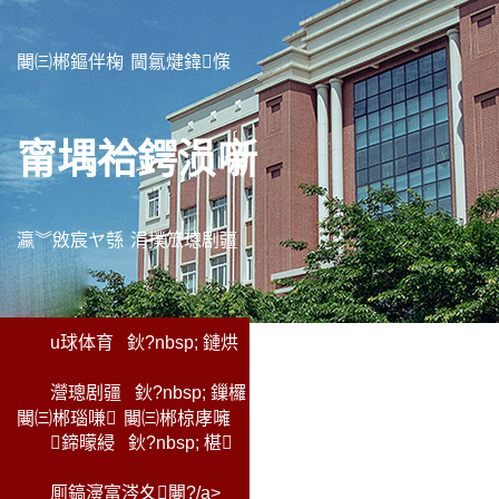
闄㈢郴鏂伴椈
閫氱煡鍏憡
甯堣祫
鍔涢噺
瀛︾敓宸ヤ綔
涓撲笟璁剧疆
u球体育
鈥?nbsp;
鏈烘
瀯璁剧疆
鈥?nbsp;
鏁欏
闄㈢郴瑙嗛
闄㈢郴椋庨噰
鍗曚綅
鈥?nbsp;
椹
厠鎬濅富涔夊闄?/a>