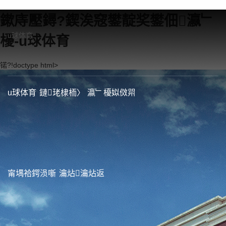
鏉庤壓鐞?鍥涘窛鐢靛奖鐢佃瀛﹂
u球体育
櫌-u球体育
锘?!doctype html>
u球体育
鏈珯棣栭〉
瀛﹂櫌姒傚喌
甯堣祫鍔涢噺
瀹炶瀹炶返