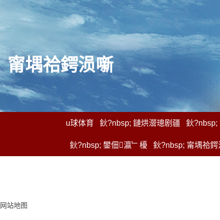
甯堣祫
鍔涢噺
u球体育
鈥?nbsp;
鏈烘瀯璁剧疆
鈥?nbsp;
鈥?nbsp;
鐢佃瀛﹂櫌
鈥?nbsp;
甯堣祫鍔
网站地图