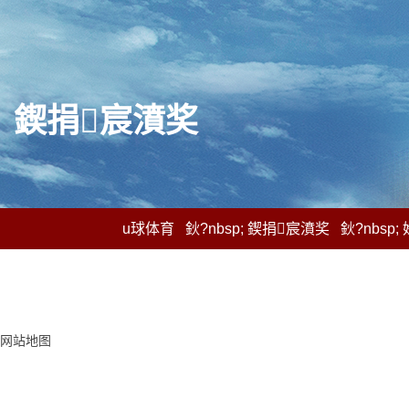
鍥捐
宸濆奖
u球体育
鈥?nbsp;
鍥捐宸濆奖
鈥?nbsp;
网站地图