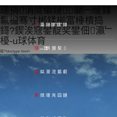
璁捐涓庣編鏈闄㈠缓鍏
氱櫨骞寸郴鍒椾富棰樻捣
u球体育
u
瀛
鏈
鏍″
鏍″
鍏
鎶?鍥涘窛鐢靛奖鐢佃瀛﹂
櫌-u球体育
球
︽牎
烘
弸
洯

锘?!doctype html>
体
姒
瀯
浣
鏂
叡
育
傚
璁
充
囧
鏈