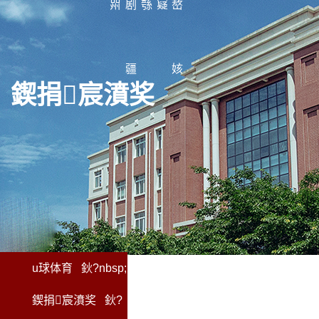
喌
剧
綔
寲
嶅
疆
姟
鍥捐
宸濆奖
u球体育
鈥?nbsp;
鍥捐宸濆奖
鈥?