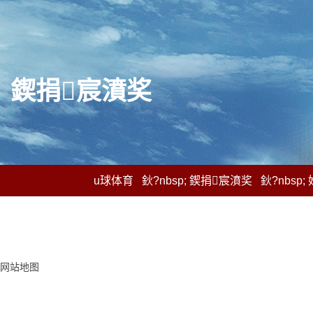
鍥捐
宸濆奖
u球体育
鈥?nbsp;
鍥捐宸濆奖
鈥?nbsp;
网站地图