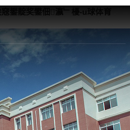
窛鐢靛奖鐢佃瀛﹂櫌-u球体育