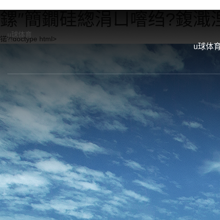
鏍″簡鐗硅緫涓ㄩ噾绉?鍑濈湼
u球体育
锘?!doctype html>
u球体