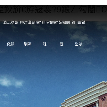
鈥斺€斿窛褰?9鍛ㄥ勾闂€
育
瀛︽牎姒
鏈烘瀯璁
鏍″弸浣充
鏍″洯鏂囧
鍏叡鏈
傚喌
剧疆
綔
寲
嶅姟