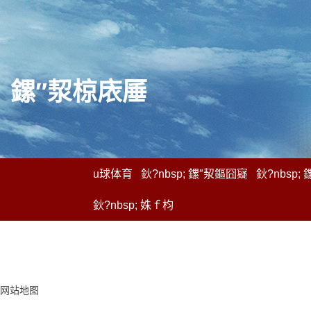
鏍″洯
椋庡厜
u球体育
鈥?nbsp;
鏍″洯鏂囧寲
鈥?nbsp;
鈥?nbsp; 姝ｆ枃
网站地图