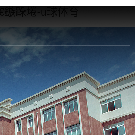
€鏃跺埢-u球体育