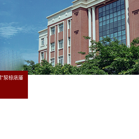
鏍″洯椋庡厜