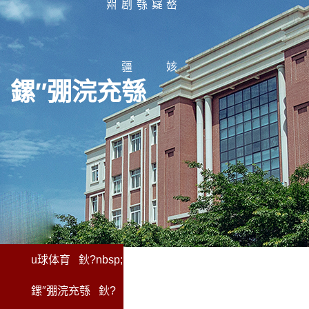
喌
剧
綔
寲
嶅
疆
姟
鏍″弸
浣充綔
u球体育
鈥?nbsp;
鏍″弸浣充綔
鈥?