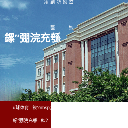
喌
剧
綔
寲
嶅
疆
姟
鏍″弸
浣充綔
u球体育
鈥?nbsp;
鏍″弸浣充綔
鈥?