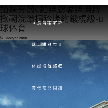
銆婇夯闆€銆嬫牎鍙嬫潕鏄
撳嘲浣滃搧锛堟紨鍛橈級-u
u球体育
u
瀛
鏈
鏍″
鏍″
鍏
球体育
锘?!doctype html>
球
︽牎
烘
弸
洯

体
姒
瀯
浣
鏂
叡
育
傚
璁
充
囧
鏈