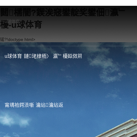
閮檽闇?鍥涘窛鐢靛奖鐢佃瀛﹂
u球体育
櫌-u球体育
锘?!doctype html>
u球体育
鏈珯棣栭〉
瀛﹂櫌姒傚喌
甯堣祫鍔涢噺
瀹炶瀹炶返