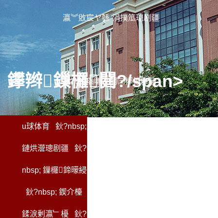
瀛︾敓宸ヤ綔
涓撲笟璁剧疆
鑻辫
鏁欏閮?/span>
闄㈢郴瑙嗛
闄㈢郴椋庨噰
u球体育
鈥?nbsp;
鏈烘瀯璁剧疆
鈥?
nbsp;
鏁欏鍗曚綅
鈥?nbsp;
鍥介檯
鍒涙剰瀛﹂櫌
鈥?