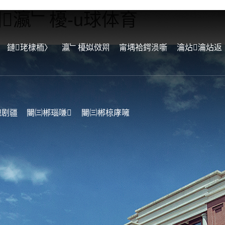
瀛﹂櫌-u球体育
鏈珯棣栭〉
瀛﹂櫌姒傚喌
甯堣祫鍔涢噺
瀹炶瀹炶返
璁剧疆
闄㈢郴瑙嗛
闄㈢郴椋庨噰