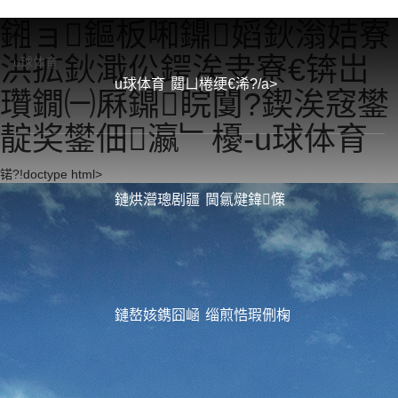
鎺ョ鏂板啝鐤嫍鈥滃姞寮
洪拡鈥濈伀鍔涘叏寮€锛岀
u球体育
u球体育
閮ㄩ棬绠€浠?/a>
瓚鐗㈠厤鐤睆闅?鍥涘窛鐢
靛奖鐢佃瀛﹂櫌-u球体育
锘?!doctype html>
鏈烘瀯璁剧疆
閫氱煡鍏憡
鏈嶅姟鎸囧崡
缁煎悎瑕侀椈