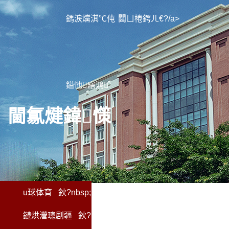
鎷涙爣淇℃伅
閮ㄩ棬鍔ㄦ€?/a>
鎰忚寤鸿
閫氱煡
鍏憡
u球体育
鈥?nbsp;
鏈烘瀯璁剧疆
鈥?