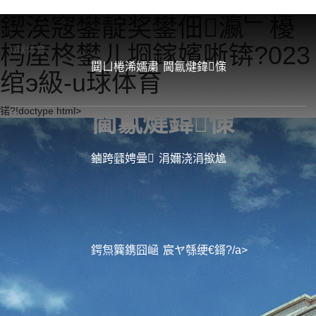
鍥涘窛鐢靛奖鐢佃瀛﹂櫌
杩庢柊鐢ㄦ埛鎵嬪唽锛?023
u球体育
閮ㄩ棬浠嬬粛
閫氱煡鍏憡
绾э級-u球体育
锘?!doctype html>
閫氱煡
鍏憡
鏀跨瓥娉曡
涓嬭浇涓撳尯
鍔炰簨鎸囧崡
宸ヤ綔绠€鎶?/a>