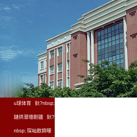
u球体育
鈥?nbsp;
鏈烘瀯璁剧疆
鈥?
nbsp;
琛屾斂鍗曚