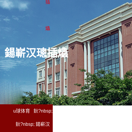
插
爞
鍚嶄汉
璁插爞
u球体育
鈥?nbsp;
鈥?nbsp;
鍚嶄汉