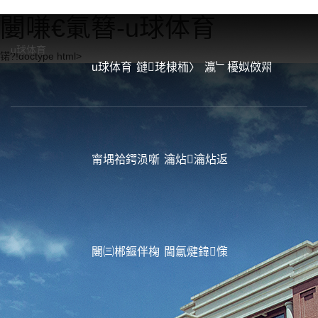
闄嗛€氭簮-u球体育
u球体育
锘?!doctype html>
u球体育
鏈珯棣栭〉
瀛﹂櫌姒傚喌
甯堣祫鍔涢噺
瀹炶瀹炶返
闄㈢郴鏂伴椈
閫氱煡鍏憡